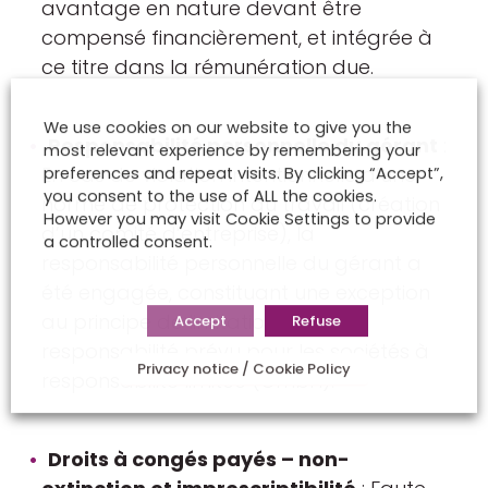
avantage en nature devant être
compensé financièrement, et intégrée à
ce titre dans la rémunération due.
We use cookies on our website to give you the
Responsabilité personnelle du gérant
:
most relevant experience by remembering your
En cas de violation intentionnelle d’une
preferences and repeat visits. By clicking “Accept”,
you consent to the use of ALL the cookies.
norme de protection du travail (création
However you may visit Cookie Settings to provide
d’un comité d’entreprise), la
a controlled consent.
responsabilité personnelle du gérant a
été engagée, constituant une exception
au principe de limitation de
Accept
Refuse
responsabilité prévu pour les sociétés à
Privacy notice / Cookie Policy
responsabilité limitée (GmbH).
Droits à congés payés – non-