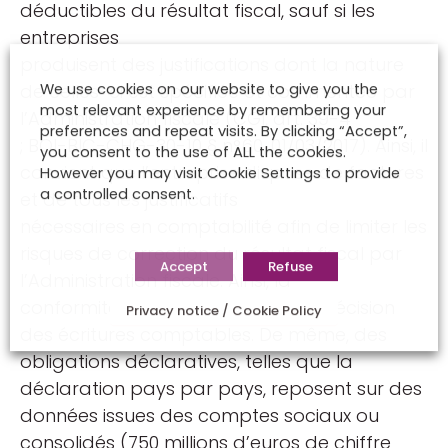
déductibles du résultat fiscal, sauf si les
entreprises
produisent des justifications dont la nature
We use cookies on our website to give you the
de celles-ci est spécifiée et commentée par
most relevant experience by remembering your
l’Administration fiscale (CGI, art. 39-4
preferences and repeat visits. By clicking “Accept”,
; BOI-BIC-CHG-30-10 § n°60, 01/03/2017). Ainsi, il
you consent to the use of ALL the cookies.
convient que l’entreprise dispose de factures
However you may visit Cookie Settings to provide
a controlled consent.
et de tous les justificatifs
nécessaires en comptabilité afin de limiter les
risques de correction du résultat fiscal par
Accept
Refuse
l’Administration fiscale. Ainsi, la
conformité fiscale dépend de la précision
Privacy notice / Cookie Policy
des écritures comptables. De même, des
obligations déclaratives, telles que la
déclaration pays par pays, reposent sur des
données issues des comptes sociaux ou
consolidés (750 millions d’euros de chiffre