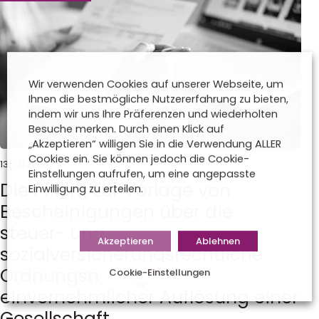
Wir verwenden Cookies auf unserer Webseite, um
Ihnen die bestmögliche Nutzererfahrung zu bieten,
indem wir uns Ihre Präferenzen und wiederholten
Besuche merken. Durch einen Klick auf
„Akzeptieren“ willigen Sie in die Verwendung ALLER
Cookies ein. Sie können jedoch die Cookie-
13/12/2024
Einstellungen aufrufen, um eine angepasste
Die Pflicht zur Vorlage von
Einwilligung zu erteilen.
Bescheinigungen über die
steuer- und
Akzeptieren
Ablehnen
sozialversicherungsrechtliche
Ordnungsmäßigkeit bei
Cookie-Einstellungen
einvernehmlicher Auflösung einer
Gesellschaft