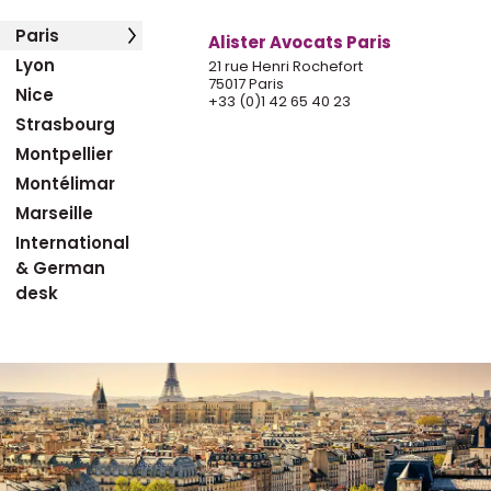
Paris
Alister Avocats Paris
Lyon
21 rue Henri Rochefort
75017 Paris
Nice
+33 (0)1 42 65 40 23
Strasbourg
Montpellier
Montélimar
Marseille
International
& German
desk