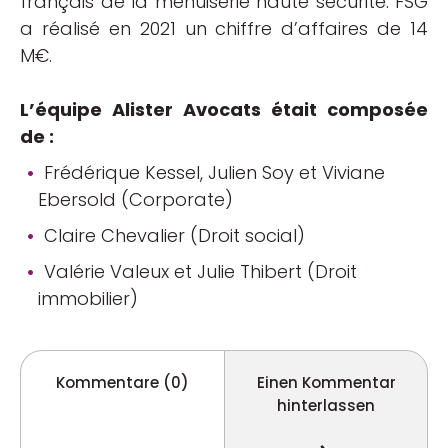
français de la menuiserie haute sécurité. FSG
a réalisé en 2021 un chiffre d’affaires de 14
M€.
L’équipe Alister Avocats était composée
de :
Frédérique Kessel
,
Julien Soy
et
Viviane
Ebersold
(Corporate)
Claire Chevalier (Droit social)
Valérie Valeux
et
Julie Thibert
(Droit
immobilier)
Kommentare (0)
Einen Kommentar
hinterlassen