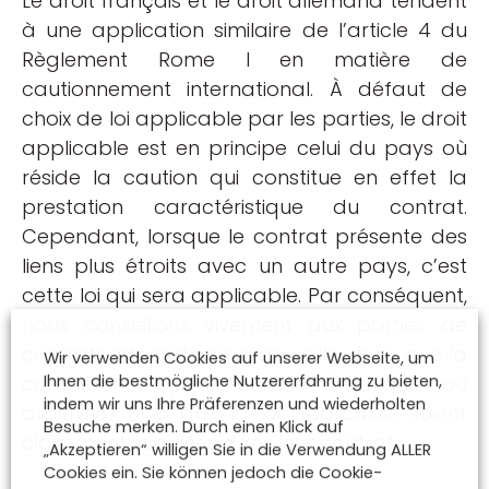
Le droit français et le droit allemand tendent
à une application similaire de l’article 4 du
Règlement Rome I en matière de
cautionnement international. À défaut de
choix de loi applicable par les parties, le droit
applicable est en principe celui du pays où
réside la caution qui constitue en effet la
prestation caractéristique du contrat.
Cependant, lorsque le contrat présente des
liens plus étroits avec un autre pays, c’est
cette loi qui sera applicable. Par conséquent,
nous conseillons vivement aux parties de
contrats internationaux de veiller à ce que la
Wir verwenden Cookies auf unserer Webseite, um
Ihnen die bestmögliche Nutzererfahrung zu bieten,
compétence juridictionnelle (étatique ou
indem wir uns Ihre Präferenzen und wiederholten
arbitrale) ainsi que la loi applicable soient
Besuche merken. Durch einen Klick auf
clairement stipulées dans leur contrat.
„Akzeptieren“ willigen Sie in die Verwendung ALLER
Cookies ein. Sie können jedoch die Cookie-