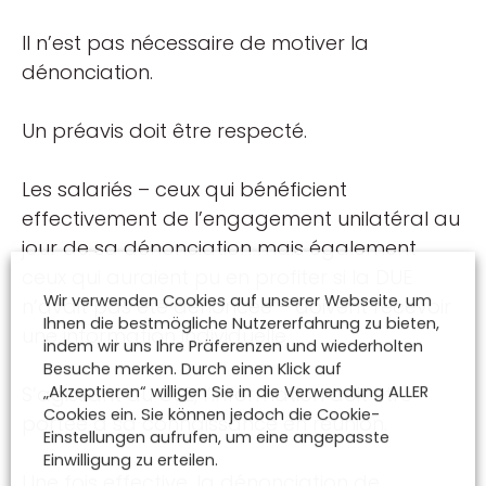
Il n’est pas nécessaire de motiver la
dénonciation.
Un préavis doit être respecté.
Les salariés – ceux qui bénéficient
effectivement de l’engagement unilatéral au
jour de sa dénonciation mais également
ceux qui auraient pu en profiter si la DUE
Wir verwenden Cookies auf unserer Webseite, um
n’avait pas été dénoncée – doivent recevoir
Ihnen die bestmögliche Nutzererfahrung zu bieten,
une information individuelle.
indem wir uns Ihre Präferenzen und wiederholten
Besuche merken. Durch einen Klick auf
„Akzeptieren“ willigen Sie in die Verwendung ALLER
S’agissant du CSE, l’information doit être
Cookies ein. Sie können jedoch die Cookie-
portée à sa connaissance en réunion.
Einstellungen aufrufen, um eine angepasste
Einwilligung zu erteilen.
Une fois effective, la dénonciation de