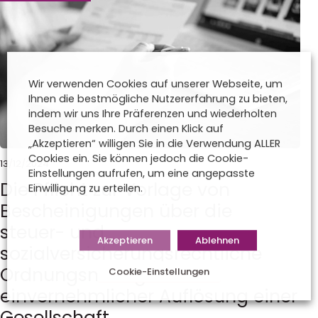
Wir verwenden Cookies auf unserer Webseite, um
Ihnen die bestmögliche Nutzererfahrung zu bieten,
indem wir uns Ihre Präferenzen und wiederholten
Besuche merken. Durch einen Klick auf
„Akzeptieren“ willigen Sie in die Verwendung ALLER
Cookies ein. Sie können jedoch die Cookie-
13/12/2024
Einstellungen aufrufen, um eine angepasste
Die Pflicht zur Vorlage von
Einwilligung zu erteilen.
Bescheinigungen über die
steuer- und
Akzeptieren
Ablehnen
sozialversicherungsrechtliche
Ordnungsmäßigkeit bei
Cookie-Einstellungen
einvernehmlicher Auflösung einer
Gesellschaft