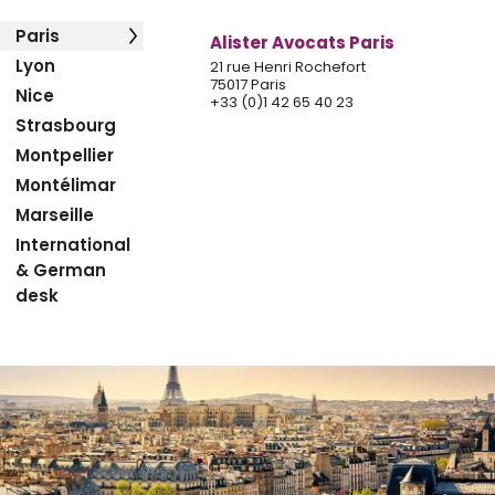
Paris
Alister Avocats Paris
Lyon
21 rue Henri Rochefort
75017 Paris
Nice
+33 (0)1 42 65 40 23
Strasbourg
Montpellier
Montélimar
Marseille
International
& German
desk