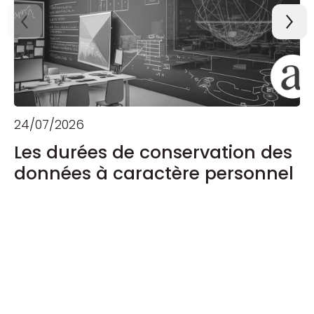
24/07/2026
30
Les durées de conservation des
L
données à caractère personnel
s
des salariés
2
r
Rencontrons-nous