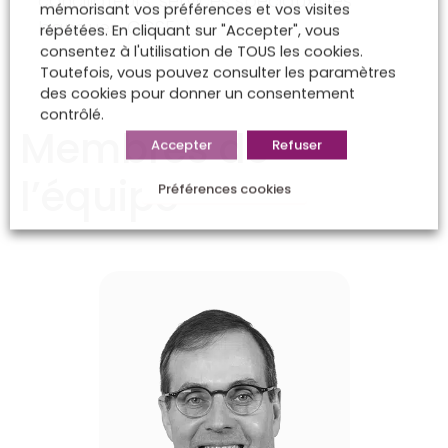
conciliateurs, services spéciaux des
mémorisant vos préférences et vos visites
banques, CCSF…)
répétées. En cliquant sur "Accepter", vous
consentez à l'utilisation de TOUS les cookies.
Toutefois, vous pouvez consulter les paramètres
des cookies pour donner un consentement
contrôlé.
Membres de
Accepter
Refuser
l’équipe
Préférences cookies