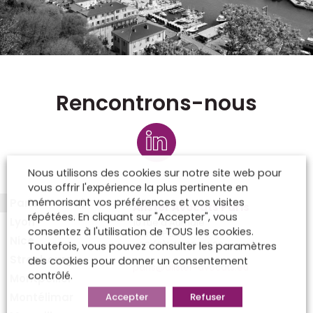
Rencontrons-nous
Nous utilisons des cookies sur notre site web pour
vous offrir l'expérience la plus pertinente en
mémorisant vos préférences et vos visites
Paris
Alister Avocats Paris
répétées. En cliquant sur "Accepter", vous
Lyon
10 rue d’Aumale
consentez à l'utilisation de TOUS les cookies.
75009 Paris
Nice
+33 (0)1 42 82 94 00
Toutefois, vous pouvez consulter les paramètres
Strasbourg
des cookies pour donner un consentement
paris@alister-avocats.eu
contrôlé.
Montpellier
Montélimar
Accepter
Refuser