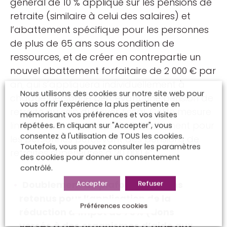
général de 10 % appliqué sur les pensions de
retraite (similaire à celui des salaires) et
l’abattement spécifique pour les personnes
de plus de 65 ans sous condition de
ressources, et de créer en contrepartie un
nouvel abattement forfaitaire de 2 000 € par
an, qui s’appliquera individuellement à
Nous utilisons des cookies sur notre site web pour
chaque personne percevant une pension de
vous offrir l'expérience la plus pertinente en
retraite au sein du foyer fiscal. Cette mesure
mémorisant vos préférences et vos visites
limite donc le montant de l’abattement pour
répétées. En cliquant sur "Accepter", vous
consentez à l'utilisation de TOUS les cookies.
les personnes percevant des pensions de
Toutefois, vous pouvez consulter les paramètres
retraites supérieures à 20 000 €.
des cookies pour donner un consentement
contrôlé.
Doublement du plafond des dons
Accepter
Refuser
retenus pour l’application de la
Préférences cookies
réduction d’impôt de 75% (dons
versés à des organismes d’aide aux