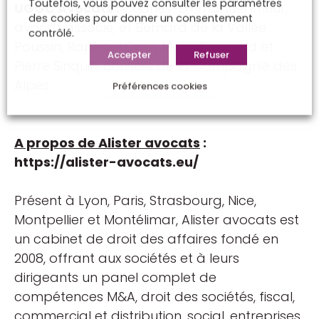
Toutefois, vous pouvez consulter les paramètres
UGGC Avocats :
Charles-Emmanuel Prieur,
des cookies pour donner un consentement
avocat associé, et Bernard de la Vallée
contrôlé.
Poussin, Raphaël Colin, Maïja Brossard et
Accepter
Refuser
Pierre Sinquin, conseils de la Compagnie des
Alpes.
Préférences cookies
A propos de Alister avocats
:
https://alister-avocats.eu/
Présent à Lyon, Paris, Strasbourg, Nice,
Montpellier et Montélimar, Alister avocats est
un cabinet de droit des affaires fondé en
2008, offrant aux sociétés et à leurs
dirigeants un panel complet de
compétences M&A, droit des sociétés, fiscal,
commercial et distribution, social, entreprises