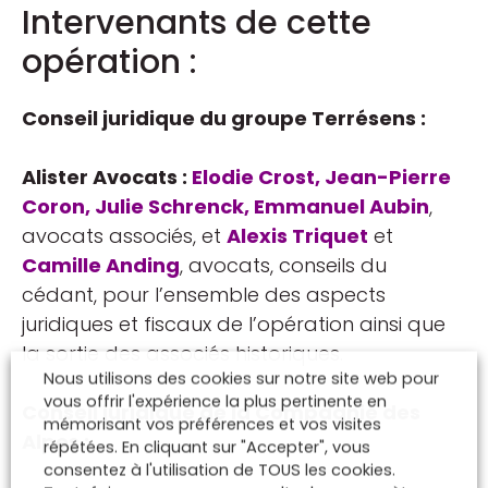
Intervenants de cette
opération :
Conseil juridique du groupe Terrésens :
Alister Avocats :
Elodie Crost
,
Jean-Pierre
Coron
,
Julie Schrenck
,
Emmanuel Aubin
,
avocats associés, et
Alexis Triquet
et
Camille Anding
, avocats, conseils du
cédant, pour l’ensemble des aspects
juridiques et fiscaux de l’opération ainsi que
la sortie des associés historiques.
Nous utilisons des cookies sur notre site web pour
vous offrir l'expérience la plus pertinente en
Conseil juridique de la Compagnie des
mémorisant vos préférences et vos visites
Alpes :
répétées. En cliquant sur "Accepter", vous
consentez à l'utilisation de TOUS les cookies.