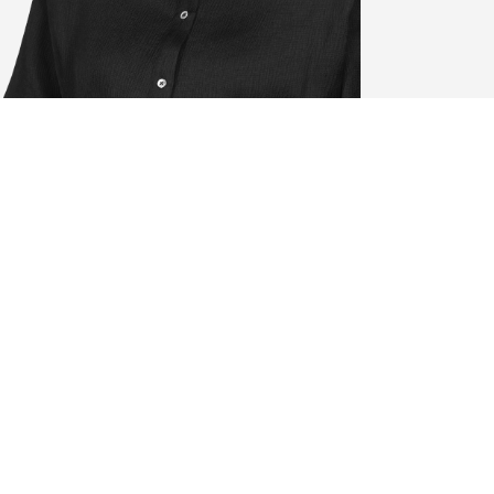
So finden Sie uns
Paris
Alister Avocats Paris
Lyon
21 rue Henri Rochefort
75017 Paris
Nice
+33 (0)1 42 65 40 23
Strasbourg
Montpellier
Montélimar